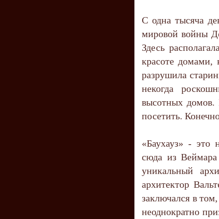
С одна тысяча де
мировой войны Де
Здесь располага
красоте домами, 
разрушила старин
некогда роскош
высотных домов. 
посетить. Конечно
«Баухауз» - это 
сюда из Веймара 
уникальный архи
архитектор Вальт
заключался в том
неоднократно приз