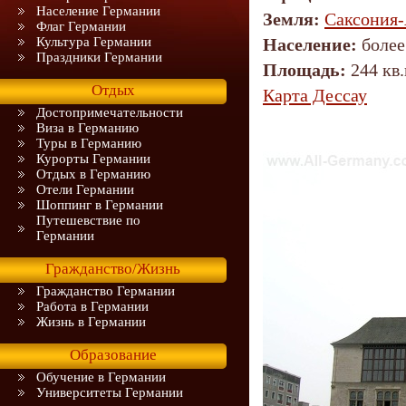
Население Германии
Земля:
Саксония-
Флаг Германии
Культура Германии
Население:
более
Праздники Германии
Площадь:
244 кв.
Отдых
Карта Дессау
Достопримечательности
Виза в Германию
Туры в Германию
Курорты Германии
Отдых в Германию
Отели Германии
Шоппинг в Германии
Путешевствие по
Германии
Гражданство/Жизнь
Гражданство Германии
Работа в Германии
Жизнь в Германии
Образование
Обучение в Германии
Университеты Германии