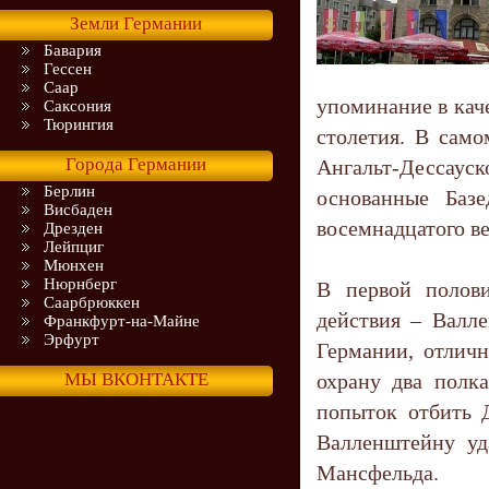
Земли Германии
Бавария
Гессен
Саар
упоминание в каче
Саксония
Тюрингия
столетия. В само
Города Германии
Ангальт-Дессауск
Берлин
основанные Базе
Висбаден
восемнадцатого ве
Дрезден
Лейпциг
Мюнхен
Нюрнберг
В первой полови
Саарбрюккен
действия – Валл
Франкфурт-на-Майне
Эрфурт
Германии, отлич
МЫ ВКОНТАКТЕ
охрану два полк
попыток отбить Д
Валленштейну уд
Мансфельда.