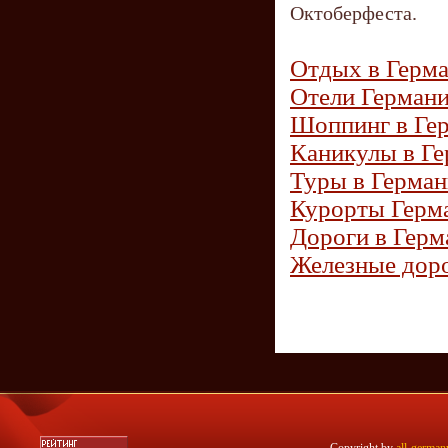
Октоберфеста.
Отдых в Герм
Отели Герман
Шоппинг в Ге
Каникулы в Г
Туры в Герма
Курорты Герм
Дороги в Герм
Железные дор