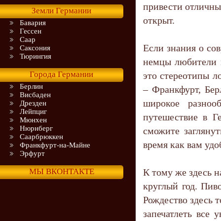
привести отличные
Земли Германии
открыт.
Бавария
Гессен
Саар
Если знания о со
Саксония
Тюрингия
немцы любители в
Города Германии
это стереотипы л
Берлин
– Франкфурт, Бер
Висбаден
широкое разнооб
Дрезден
Лейпциг
путешествие в Г
Мюнхен
Нюрнберг
сможите заглянут
Саарбрюккен
время как вам удо
Франкфурт-на-Майне
Эрфурт
МЫ ВКОНТАКТЕ
К тому же здесь н
круглый год. Пив
Рождество здесь т
запечатлеть все 