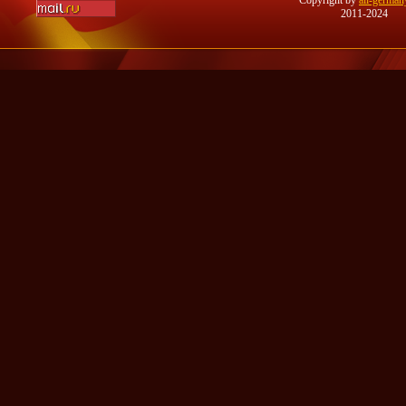
Copyright by
all-german
2011-2024