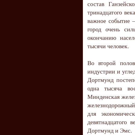
состав Ганзейск
тринадцатого век
важное событие –
город очень сил
окончанию насел
тысячи человек.
Во второй полов
индустрии и угле
Дортмунд постеп
одна тысяча во
Минденская желез
железнодорожный
для экономичес
девятнадцатого в
Дортмунд и Эмс.