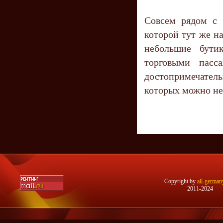
Совсем рядом с 
которой тут же н
небольшие бути
торговыми пасс
достопримечател
которых можно не
Copyright by
all-german
2011-2024