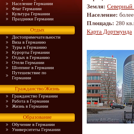
Население Германии
Земля:
Северный
Флаг Германии
Культура Германии
Население:
более
Праздники Германии
Площадь:
280 кв.
Отдых
Карта Дортмунда
Достопримечательности
Виза в Германию
Туры в Германию
Курорты Германии
Отдых в Германию
Отели Германии
Шоппинг в Германии
Путешевствие по
Германии
Гражданство/Жизнь
Гражданство Германии
Работа в Германии
Жизнь в Германии
Образование
Обучение в Германии
Университеты Германии