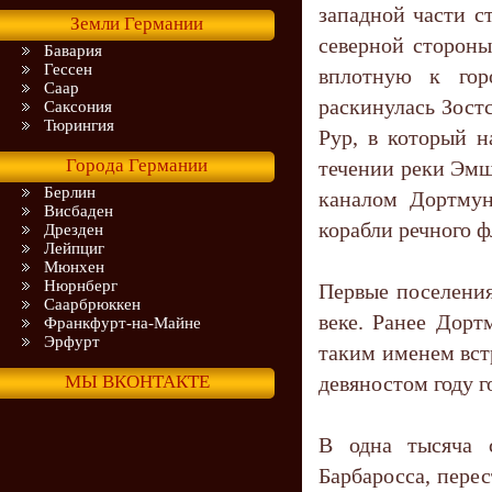
западной части с
Земли Германии
северной стороны
Бавария
Гессен
вплотную к гор
Саар
раскинулась Зост
Саксония
Тюрингия
Рур, в который н
Города Германии
течении реки Эмш
Берлин
каналом Дортмун
Висбаден
корабли речного ф
Дрезден
Лейпциг
Мюнхен
Нюрнберг
Первые поселения
Саарбрюккен
веке. Ранее Дор
Франкфурт-на-Майне
Эрфурт
таким именем встр
МЫ ВКОНТАКТЕ
девяностом году г
В одна тысяча с
Барбаросса, пере