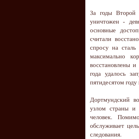
За годы Второй
уничтожен - дев
основные досто
считали восстан
спросу на сталь
максимально ко
восстановлены и
года удалось за
пятидесятом году
Дортмундский во
узлом страны и 
человек. Помим
обслуживает цел
следования.