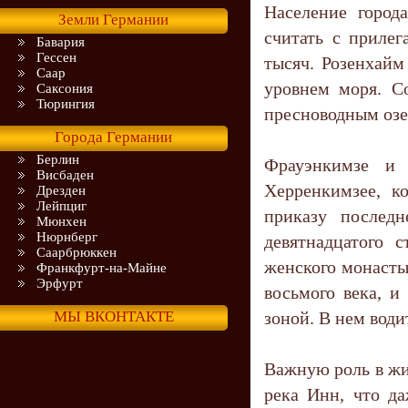
Население город
Земли Германии
считать с приле
Бавария
Гессен
тысяч. Розенхайм
Саар
уровнем моря. С
Саксония
Тюрингия
пресноводным озе
Города Германии
Берлин
Фрауэнкимзе и 
Висбаден
Херренкимзее, к
Дрезден
Лейпциг
приказу последн
Мюнхен
Нюрнберг
девятнадцатого 
Саарбрюккен
женского монасты
Франкфурт-на-Майне
Эрфурт
восьмого века, и
МЫ ВКОНТАКТЕ
зоной. В нем води
Важную роль в жи
река Инн, что да