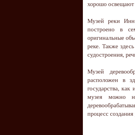
хорошо освещают 
Музей реки Инн 
построено в се
оригинальные объ
реке. Также здес
судостроения, реч
Музей деревооб
расположен в зд
государства, как
музея можно не
деревообрабатыв
процесс создания