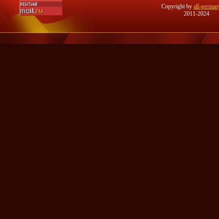
Copyright by
all-german
2011-2024