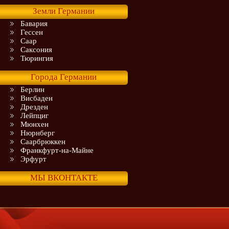
Земли Германии
Бавария
Гессен
Саар
Саксония
Тюрингия
Города Германии
Берлин
Висбаден
Дрезден
Лейпциг
Мюнхен
Нюрнберг
Саарбрюккен
Франкфурт-на-Майне
Эрфурт
МЫ ВКОНТАКТЕ