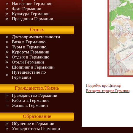
Население Германии
Флаг Германии
Культура Германии
Праздники Германии
Отдых
Достопримечательности
Виза в Германию
Туры в Германию
Курорты Германии
Отдых в Германию
Отели Германии
Шоппинг в Германии
Путешевствие по
Германии
Подробно про Цвиккау
Гражданство/Жизнь
Все карты городов Германии
Гражданство Германии
Работа в Германии
Жизнь в Германии
Образование
Обучение в Германии
Университеты Германии